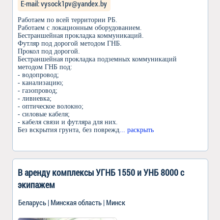
Е-mail: vysock1pv@yandex.by
Работаем по всей территории РБ.
Работаем с локационным оборудованием.
Бестраншейная прокладка коммуникаций.
Футляр под дорогой методом ГНБ.
Прокол под дорогой.
Бестраншейная прокладка подземных коммуникаций
методом ГНБ под:
- водопровод;
- канализацию;
- газопровод;
- ливневка;
- оптическое волокно;
- силовые кабеля;
- кабеля связи и футляра для них.
Бeз вскрытия гpунта, без повpeжд
... раскрыть
В аренду комплексы УГНБ 1550 и УНБ 8000 с
экипажем
Беларусь | Минская область | Минск