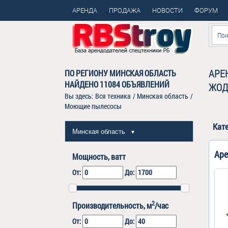
АРЕНДА
ПРОДАЖА
НОВОСТИ
ФОРУМ
АРЕ
ПО РЕГИОНУ МИНСКАЯ ОБЛАСТЬ
НАЙДЕНО
11084
ОБЪЯВЛЕНИЙ
ЖОД
Вы здесь:
Вся техника
/
Минская область
/
Моющие пылесосы
Кат
Минская область
▼
Аре
Мощность, ватт
От:
До:
2
Производительность, м
/час
От:
До: