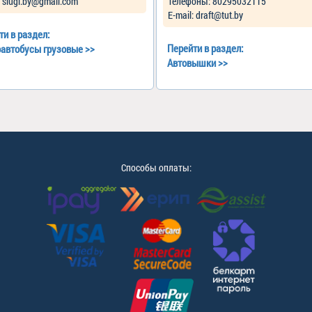
: slugi.by@gmail.com
Телефоны: 80295032115
Е-mail: draft@tut.by
ти в раздел:
Перейти в раздел:
автобусы грузовые
>>
Автовышки
>>
Способы оплаты: