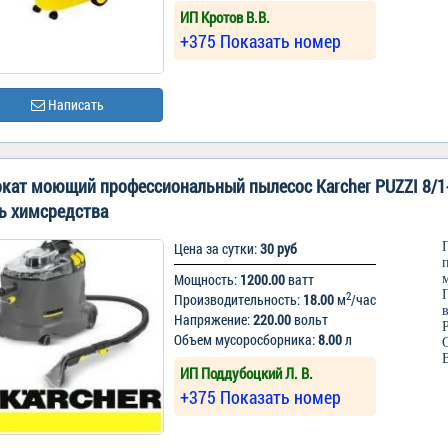
ИП Кротов В.В.
+375 Показать номер
Написать
кат моющий профессиональный пылесос Karcher PUZZI 8/1-
ь химсредства
Цена за сутки:
30 руб
Мощность:
1200.00
ватт
2
Производительность:
18.00
м
/час
Напряжение:
220.00
вольт
Объем мусоросборника:
8.00
л
В
ИП Поддубоцкий Л. В.
+375 Показать номер