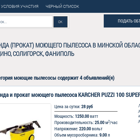
УСЛОВИЯ УЧАСТИЯ
ЧЕРНЫЙ СПИСОК
ПОДАТЬ ОБ
НДА (ПРОКАТ) МОЮЩЕГО ПЫЛЕСОСА В МИНСКОЙ ОБЛАС
ИНО, СОЛИГОРСК, ФАНИПОЛЬ
егория
моющие пылесосы
содержит 4 объявлений(я)
нда и прокат моющего пылесоса KARCHER PUZZI 100 SUPE
Цена за сутки:
28 руб
Мощность:
1250.00
ватт
2
Производительность:
25.00
м
/час
Напряжение:
220.00
вольт
Объем мусоросборника:
9.00
л