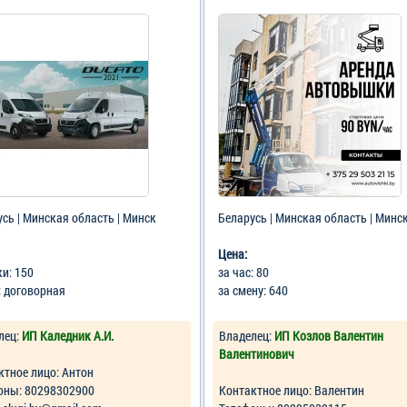
сь | Минская область | Минск
Беларусь | Минская область | Минс
Цена:
ки: 150
за час: 80
: договорная
за смену: 640
лец:
ИП Каледник А.И.
Владелец:
ИП Козлов Валентин
Валентинович
ктное лицо: Антон
оны: 80298302900
Контактное лицо: Валентин