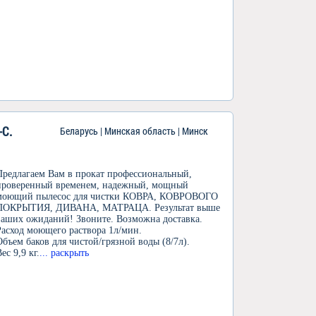
C.
Беларусь | Минская область | Минск
Предлагаем Вам в прокат профессиональный,
проверенный временем, надежный, мощный
моющий пылесос для чистки КОВРА, КОВРОВОГО
ПОКРЫТИЯ, ДИВАНА, МАТРАЦА. Результат выше
ваших ожиданий! Звоните. Возможна доставка.
Расход моющего раствора 1л/мин.
Объем баков для чистой/грязной воды (8/7л).
ес 9,9 кг.
... раскрыть