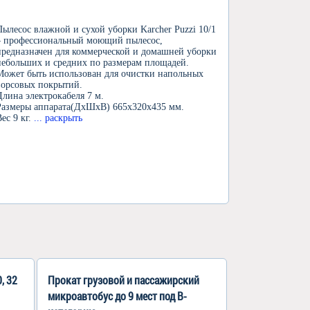
Пылесос влажной и сухой уборки Karcher Puzzi 10/1
– профессиональный моющий пылесос,
предназначен для коммерческой и домашней уборки
небольших и средних по размерам площадей.
Может быть использован для очистки напольных
ворсовых покрытий.
Длина электрокабеля 7 м.
Размеры аппарата(ДхШхВ) 665x320x435 мм.
Вес 9 кг.
... раскрыть
, 32
Прокат грузовой и пассажирский
микроавтобус до 9 мест под В-