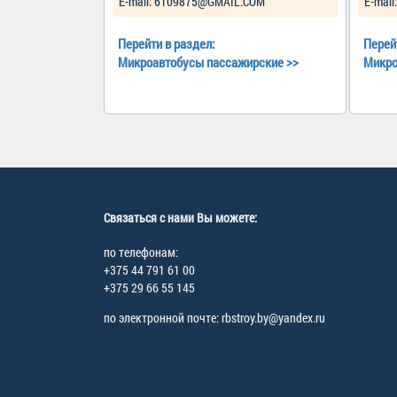
Е-mail: 6109875@GMAIL.COM
Е-mail
Перейти в раздел:
Перей
Микроавтобусы пассажирские
>>
Микро
Связаться с нами Вы можете:
по телефонам:
+375 44 791 61 00
+375 29 66 55 145
по электронной почте: rbstroy.by@yandex.ru