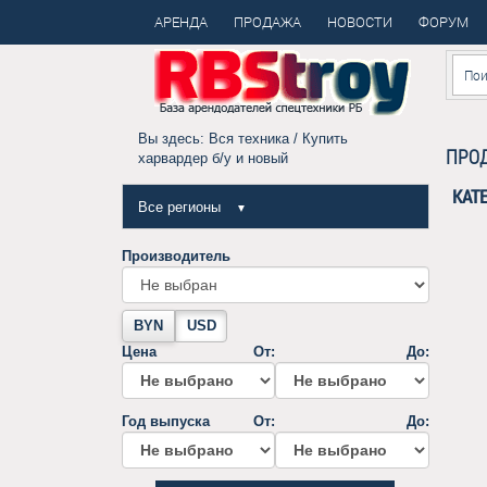
АРЕНДА
ПРОДАЖА
НОВОСТИ
ФОРУМ
Вы здесь:
Вся техника
/ Купить
ПРОД
харвардер б/у и новый
КАТ
Все регионы
▼
Производитель
BYN
USD
Цена
От:
До:
Год выпуска
От:
До: