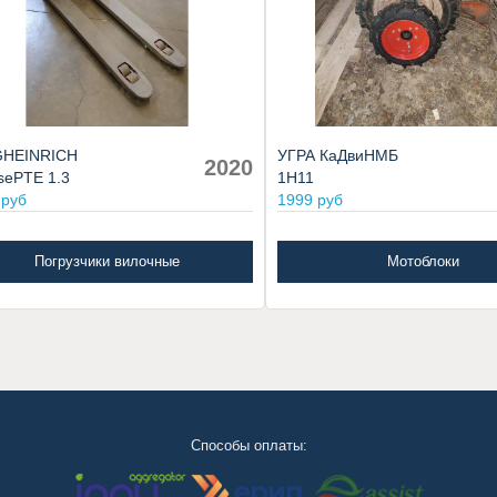
HEINRICH
УГРА КаДвиНМБ
2020
sePTE 1.3
1Н11
 руб
1999 руб
Погрузчики вилочные
Мотоблоки
Способы оплаты: