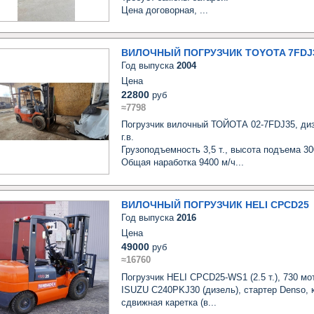
Цена договорная, ...
ВИЛОЧНЫЙ ПОГРУЗЧИК TOYOTA 7FDJ
Год выпуска
2004
Цена
22800
руб
≈7798
Погрузчик вилочный ТОЙОТА 02-7FDJ35, дизе
г.в. 

Грузоподъемность 3,5 т., высота подъема 30
Общая наработка 9400 м/ч...
ВИЛОЧНЫЙ ПОГРУЗЧИК HELI CPCD25
Год выпуска
2016
Цена
49000
руб
≈16760
Погрузчик HELI CPCD25-WS1 (2.5 т.), 730 мот
ISUZU C240PKJ30 (дизель), cтартер Denso, ко
сдвижная каретка (в...