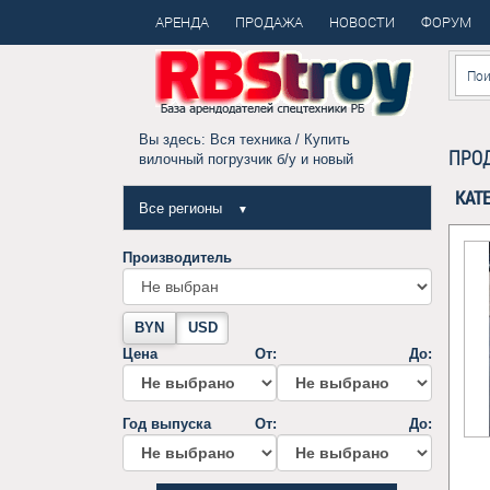
АРЕНДА
ПРОДАЖА
НОВОСТИ
ФОРУМ
Вы здесь:
Вся техника
/ Купить
ПРОД
вилочный погрузчик б/у и новый
КАТ
Все регионы
▼
Производитель
BYN
USD
Цена
От:
До:
Год выпуска
От:
До: