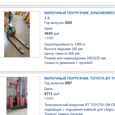
ВИЛОЧНЫЙ ПОГРУЗЧИК JUNGHEINRICH
1.3
Год выпуска
2020
Цена
4620
руб
≈1580
Грузоподъемность 1300 кг.

Высота подъема 190 мм.

Центр тяжести 600 мм.

Размер вил ширина/длина 160/1150 мм.

Скорость движения с грузом/б...
ВИЛОЧНЫЙ ПОГРУЗЧИК TOYOTA BT T
Год выпуска
2007
Цена
8771
руб
≈3000
Электрический погрузчик BT TOYOTA OM-OPA
подборщик с подъемной кабиной для сбора за
Требует замены батареи.
