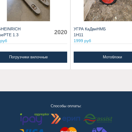
HEINRICH
УГРА КаДвиНМБ
2020
sePTE 1.3
1Н11
 руб
1999 руб
Погрузчики вилочные
Мотоблоки
Способы оплаты: