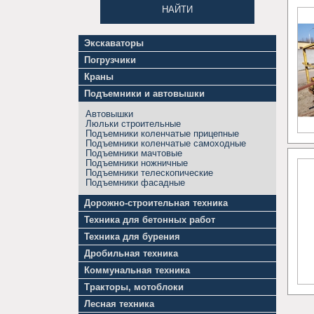
НАЙТИ
Экскаваторы
Мини-
Погрузчики
экскаваторы
Мини-
Экскаваторы
Краны
погрузчики
гусеничные
Автокраны
Погрузчики
Экскаваторы
Подъемники и автовышки
Башенные
вилочные
колесные
краны
Погрузчики
Экскаваторы
Автовышки
Гусеничные
телескопические
цепные
Люльки строительные
краны
Погрузчики
Экскаваторы-
Подъемники коленчатые прицепные
Козловые
фронтальные
амфибии
Подъемники коленчатые самоходные
краны
Экскаваторы-
Подъемники мачтовые
Консольные
планировщики
Подъемники ножничные
краны
Экскаваторы-
Подъемники телескопические
Краны-
погрузчики
Подъемники фасадные
манипуляторы
Мини-
краны
Дорожно-строительная техника
Мостовые
Асфальтобетонные,
Техника для бетонных работ
краны
асфальтные
Автобетононасосы,
заводы
Техника для бурения
бетононасосы
Асфальтоукладчики
Сваебойные
Автобетоносмесители
Битумощебнераспределители
Дробильная техника
установки
(бетоносмесители)
Бордюроукладчики,
Грохоты
Установки
Бетонные
Коммунальная техника
уширители
Дробилки
вертикального,
заводы
обочин
Ассенизаторские
(дробильные
наклонного
Тракторы, мотоблоки
Бетоносмесители
Бульдозеры
машины
установки)
бурения
стационарные,
Минитракторы
Грейдеры
Вакуумные
Дробилки
Лесная техника
Установки
бетоносмесительные
Мотоблоки
Гудронаторы
машины
для