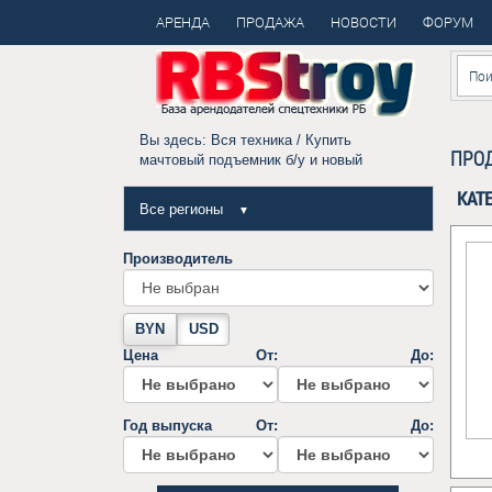
АРЕНДА
ПРОДАЖА
НОВОСТИ
ФОРУМ
Вы здесь:
Вся техника
/ Купить
ПРО
мачтовый подъемник б/у и новый
КАТ
Все регионы
▼
Производитель
BYN
USD
Цена
От:
До:
Год выпуска
От:
До: