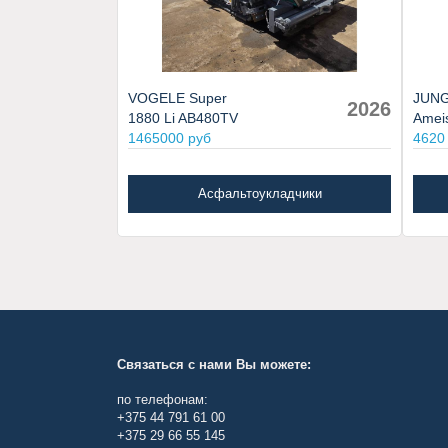
VOGELE Super
JUNG
2026
1880 Li AB480TV
Amei
1465000 руб
4620
Асфальтоукладчики
Связаться с нами Вы можете:
по телефонам:
+375 44 791 61 00
+375 29 66 55 145