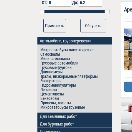
От:
До:
Аре
Обнулить
Автомобили, грузоперевозки
Микроавтобусы пассажирские
Самосвалы
Мини-самосвалы
Грузовые автомобили
Грузовые фургоны
Длинномеры
Тралы, низкорамные платформы
Эвакуаторы
Гидроманипуляторы
Лесовозы
Цементовозы
Бензовозы
Прицепы, лафеты
Микроавтобусы грузовые
Для земляных работ
Экскаваторы
Для буровых работ
гусеничные
Бензобуры
Экскаваторы
Погрузчики