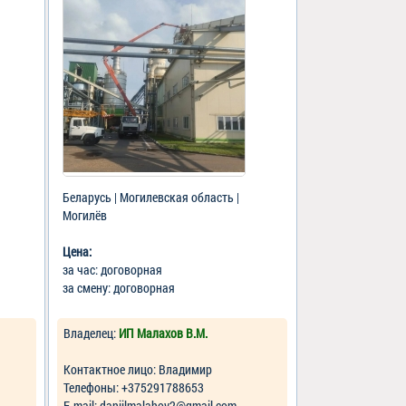
Беларусь | Могилевская область |
Могилёв
Цена:
за час: договорная
за смену: договорная
Владелец:
ИП Малахов В.М.
Контактное лицо: Владимир
Телефоны: +375291788653
Е-mail: daniilmalahov2@gmail.com