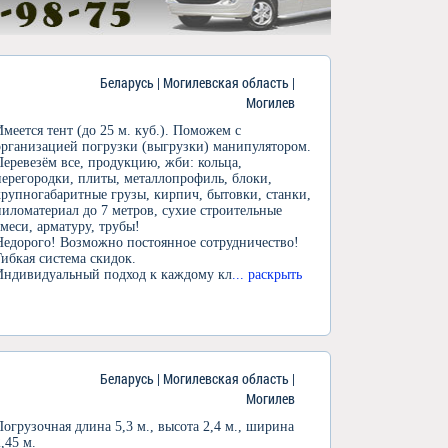
Беларусь | Могилевская область |
Могилев
Имеется тент (до 25 м. куб.). Поможем с
организацией погрузки (выгрузки) манипулятором.
Перевезём все, продукцию, жби: кольца,
перегородки, плиты, металлопрофиль, блоки,
крупногабаритные грузы, кирпич, бытовки, станки,
пиломатериал до 7 метров, сухие строительные
смеси, арматуру, трубы!
Недорого! Возможно постоянное сотрудничество!
Гибкая система скидок.
Индивидуальный подход к каждому кл
... раскрыть
Беларусь | Могилевская область |
Могилев
Погрузочная длина 5,3 м., высота 2,4 м., ширина
2,45 м.