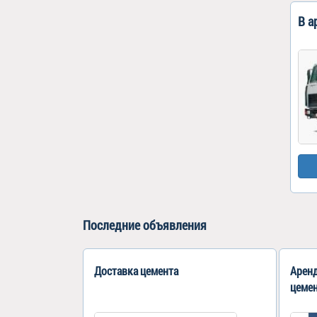
В а
Последние объявления
Доставка цемента
Аренд
цеме