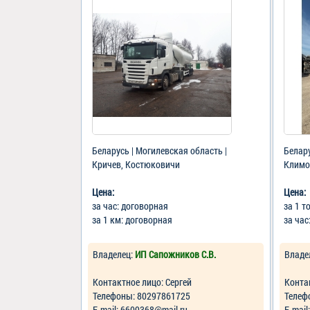
Беларусь | Могилевская область |
Белару
Кричев, Костюковичи
Климо
Цена:
Цена:
за час: договорная
за 1 т
за 1 км: договорная
за час
Владелец:
ИП Сапожников С.В.
Владе
Контактное лицо: Сергей
Конта
Телефоны: 80297861725
Телеф
Е-mail: 6609368@mail.ru
Е-mail