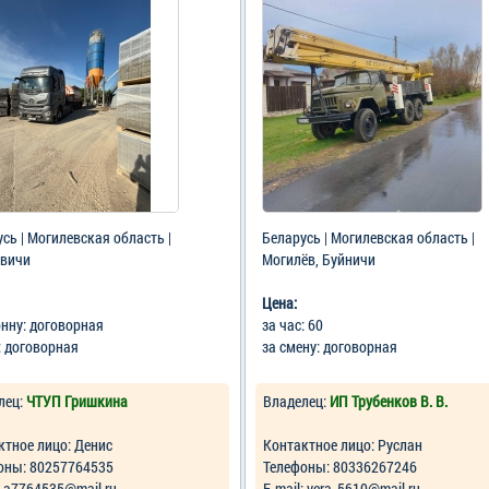
сь | Могилевская область |
Беларусь | Могилевская область |
вичи
Могилёв, Буйничи
Цена:
онну: договорная
за час: 60
: договорная
за смену: договорная
лец:
ЧТУП Гришкина
Владелец:
ИП Трубенков В. В.
ктное лицо: Денис
Контактное лицо: Руслан
оны: 80257764535
Телефоны: 80336267246
: a7764535@mail.ru
Е-mail: vera_5610@mail.ru