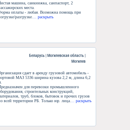
Чистая машина, санкнижка, санпаспорт, 2
пассажирских места.
Форма оплаты - любая. Возможна помощь при
погрузке/разгрузке.
... раскрыть
Беларусь | Могилевская область |
Могилев
Организация сдает в аренду грузовой автомобиль -
бортовой МАЗ 5336 ширина кузова 2,2 м, длина 6,2
м.
Предназначен для перевозки промышленного
оборудования, строительных конструкций,
материалов, труб, блоков, бытовок и прочих грузов
по всей территории РБ. Только юр. лица.
... раскрыть