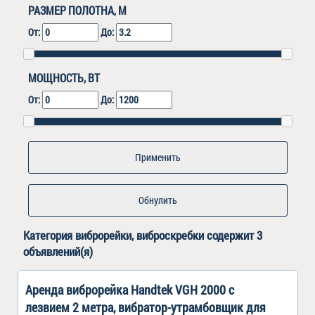
РАЗМЕР ПОЛОТНА, М
От:
До:
МОЩНОСТЬ, ВТ
От:
До:
Обнулить
Категория
виброрейки, виброскребки
содержит 3
объявлений(я)
Аренда виброрейка Наndtеk VGН 2000 c
лезвием 2 метра, вибратор-утрамбовщик для