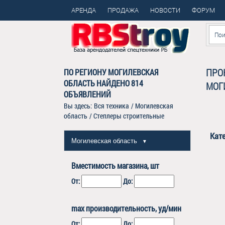
АРЕНДА
ПРОДАЖА
НОВОСТИ
ФОРУМ
ПРО
ПО РЕГИОНУ МОГИЛЕВСКАЯ
ОБЛАСТЬ НАЙДЕНО
814
МОГ
ОБЪЯВЛЕНИЙ
Вы здесь:
Вся техника
/
Могилевская
область
/
Степлеры строительные
Кат
Могилевская область
▼
Вместимость магазина, шт
От:
До:
max производительность, уд/мин
От:
До: