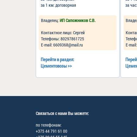
за 1 км: договорная
за час
Владелец:
ИП Сапожников С.В.
Владе
Контактное лицо: Сергей
Конта
Телефоны: 80297861725
Телеф
Е-mail: 6609368@mail.ru
Е-mail
Перейти в раздел:
Перей
Цементовозы
>>
Цеме
Связаться с нами Вы можете:
по телефонам:
+375 44 791 61 00