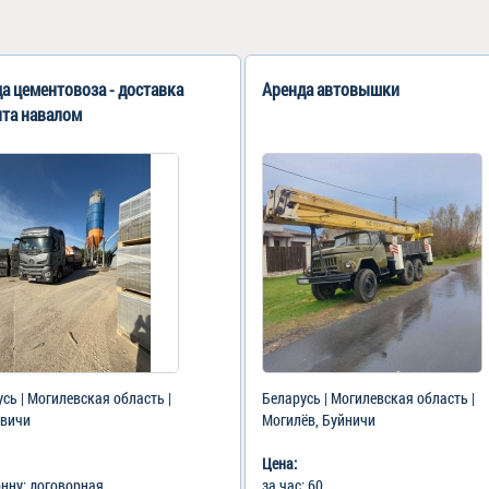
а цементовоза - доставка
Аренда автовышки
нта навалом
сь | Могилевская область |
Беларусь | Могилевская область |
вичи
Могилёв, Буйничи
Цена:
онну: договорная
за час: 60