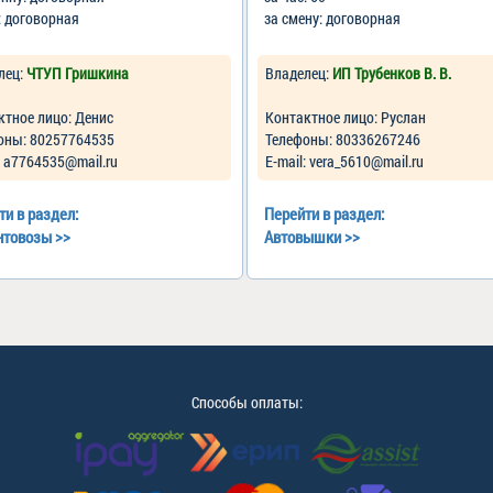
: договорная
за смену: договорная
лец:
ЧТУП Гришкина
Владелец:
ИП Трубенков В. В.
ктное лицо: Денис
Контактное лицо: Руслан
оны: 80257764535
Телефоны: 80336267246
: a7764535@mail.ru
Е-mail: vera_5610@mail.ru
ти в раздел:
Перейти в раздел:
нтовозы
>>
Автовышки
>>
Способы оплаты: