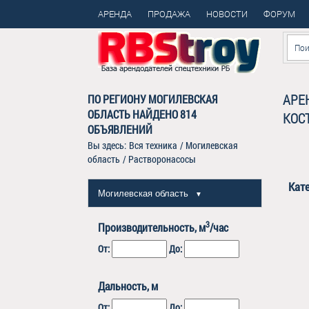
АРЕНДА
ПРОДАЖА
НОВОСТИ
ФОРУМ
АРЕ
ПО РЕГИОНУ МОГИЛЕВСКАЯ
ОБЛАСТЬ НАЙДЕНО
814
КОС
ОБЪЯВЛЕНИЙ
Вы здесь:
Вся техника
/
Могилевская
область
/
Растворонасосы
Кат
Могилевская область
▼
3
Производительность, м
/час
От:
До:
Дальность, м
От:
До: