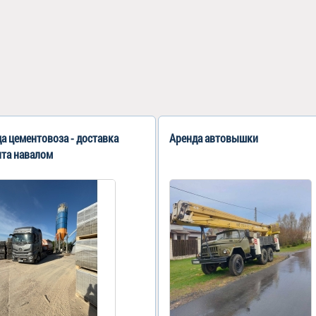
а цементовоза - доставка
Аренда автовышки
нта навалом