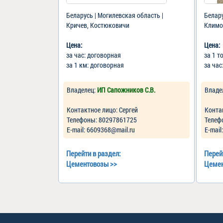
Беларусь | Могилевская область |
Белару
Кричев, Костюковичи
Климо
Цена:
Цена:
за час: договорная
за 1 т
за 1 км: договорная
за час
Владелец:
ИП Сапожников С.В.
Владе
Контактное лицо: Сергей
Конта
Телефоны: 80297861725
Телеф
Е-mail: 6609368@mail.ru
Е-mail
Перейти в раздел:
Перей
Цементовозы
>>
Цеме