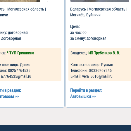
сь | Могилевская область |
Беларусь | Могилевская область |
вичи
Могилёв, Буйничи
Цена:
онну: договорная
за час: 60
: договорная
за смену: договорная
лец:
ЧТУП Гришкина
Владелец:
ИП Трубенков В. В.
ктное лицо: Денис
Контактное лицо: Руслан
оны: 80257764535
Телефоны: 80336267246
: a7764535@mail.ru
Е-mail: vera_5610@mail.ru
ти в раздел:
Перейти в раздел:
нтовозы
>>
Автовышки
>>