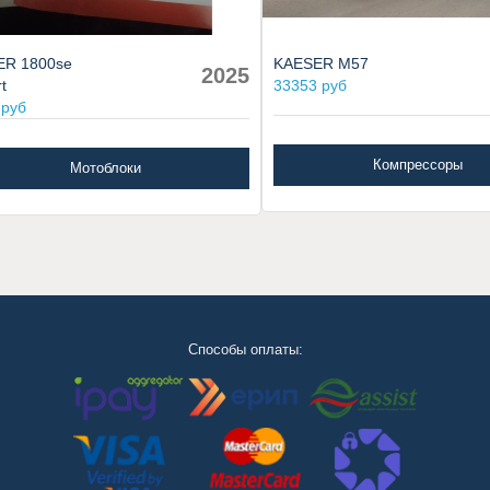
ER 1800se
KAESER M57
2025
t
33353 руб
 руб
Компрессоры
Мотоблоки
Способы оплаты: