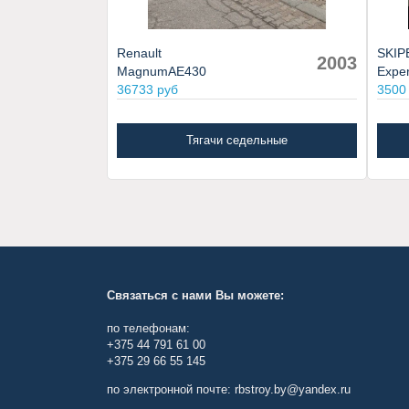
Renault
SKIP
2003
MagnumAE430
Exper
36733 руб
3500
Тягачи седельные
Связаться с нами Вы можете:
по телефонам:
+375 44 791 61 00
+375 29 66 55 145
по электронной почте: rbstroy.by@yandex.ru