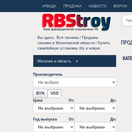
АРЕНДА
ПРОДАЖА
НОВОСТИ
ФОРУМ
Вы здесь:
Вся техника
/
Продажа
ПРОД
техники в Могилевской области
/ Купить
сваебойную установку б/у и новую
КАТ
Могилев и область
▼
Производитель
BYN
USD
Цена
От:
До:
Год выпуска
От:
До: