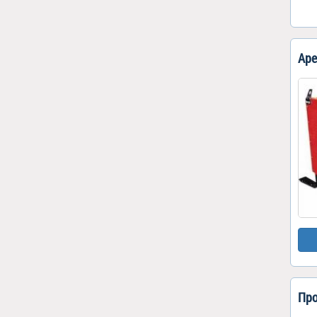
Аре
Про