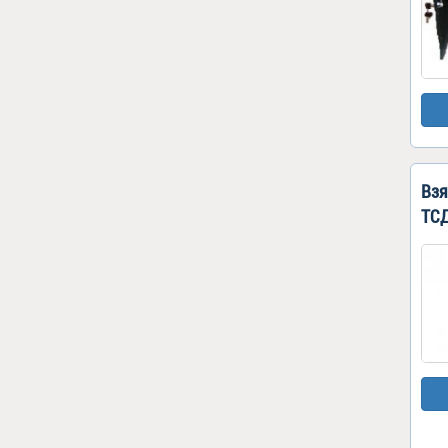
Взя
ТСД