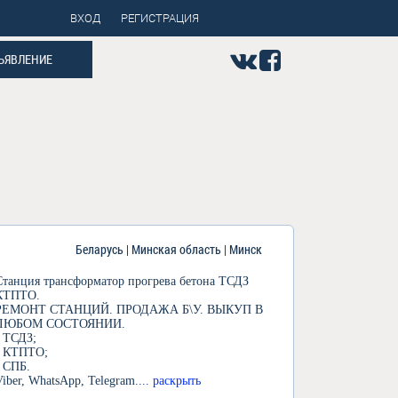
ВХОД
РЕГИСТРАЦИЯ
ЪЯВЛЕНИЕ
Беларусь | Минская область | Минск
Станция трансформатор прогрева бетона ТСДЗ
КТПТО.
РЕМОНТ СТАНЦИЙ. ПРОДАЖА Б\У. ВЫКУП В
ЛЮБОМ СОСТОЯНИИ.
- ТСДЗ;
- КТПТО;
- СПБ.
Viber, WhatsApp, Telegram.
... раскрыть