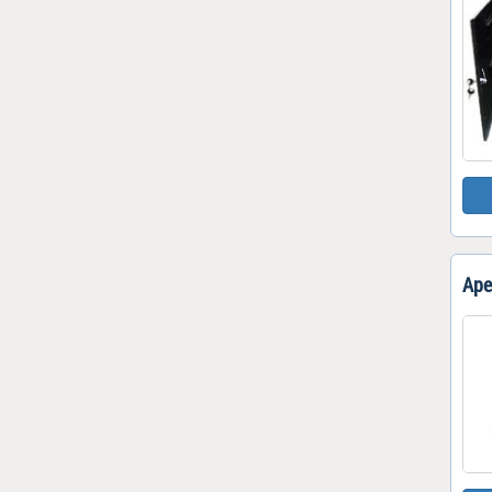
Нивелиры
Измерительные
приборы
Аре