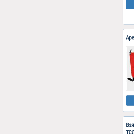
Аре
Взя
ТСД