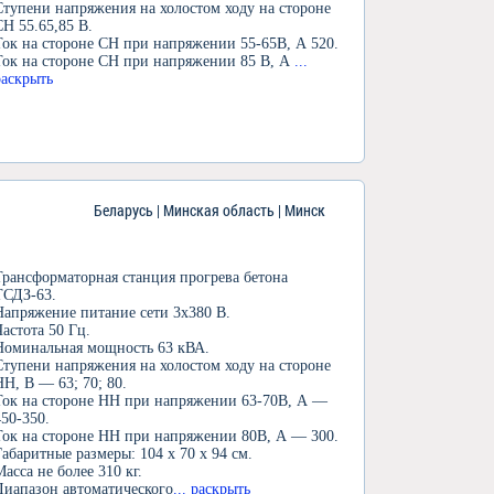
Ступени напряжения на холостом ходу на стороне
СН 55.65,85 В.
Ток на стороне СН при напряжении 55-65В, А 520.
Ток на стороне СН при напряжении 85 В, А
...
раскрыть
Беларусь | Минская область | Минск
Трансформаторная станция прогрева бетона
ТСДЗ-63.
Напряжение питание сети 3х380 В.
Частота 50 Гц.
Номинальная мощность 63 кВА.
Ступени напряжения на холостом ходу на стороне
НН, В — 63; 70; 80.
Ток на стороне НН при напряжении 63-70В, А —
450-350.
Ток на стороне НН при напряжении 80В, А — 300.
Габаритные размеры: 104 х 70 х 94 см.
Масса не более 310 кг.
Диапазон автоматического
... раскрыть