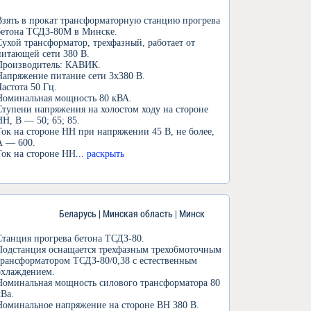
Взять в прокат трансформаторную станцию прогрева
бетона ТСДЗ-80М в Минске.
Сухой трансформатор, трехфазный, работает от
питающей сети 380 В.
Производитель: КАВИК.
Напряжение питание сети 3х380 В.
Частота 50 Гц.
Номинальная мощность 80 кВА.
Ступени напряжения на холостом ходу на стороне
НН, В — 50; 65; 85.
Ток на стороне НН при напряжении 45 В, не более,
А — 600.
Ток на стороне НН
... раскрыть
Беларусь | Минская область | Минск
Станция прогрева бетона ТСДЗ-80.
Подстанция оснащается трехфазным трехобмоточным
трансформатором ТСДЗ-80/0,38 с естественным
охлаждением.
Номинальная мощность силового трансформатора 80
кВа.
Номинальное напряжение на стороне ВН 380 В.