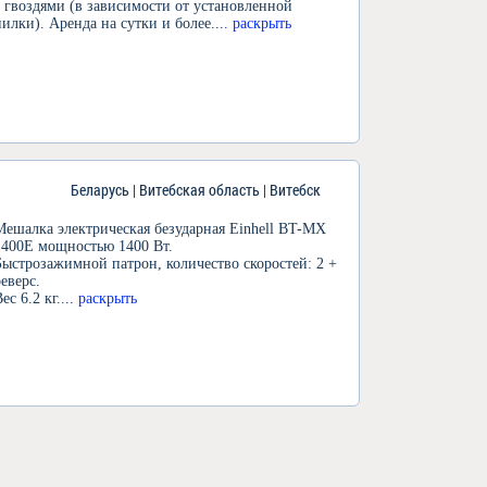
с гвоздями (в зависимости от установленной
пилки). Аренда на сутки и более.
... раскрыть
Беларусь | Витебская область | Витебск
Мешалка электрическая безударная Einhell BT-MX
1400E мощностью 1400 Вт.
Быстрозажимной патрон, количество скоростей: 2 +
реверс.
ес 6.2 кг.
... раскрыть