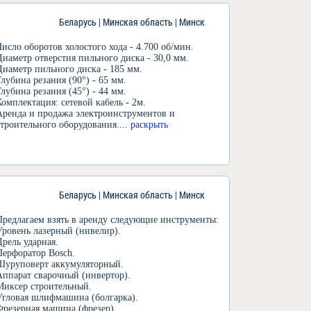
Беларусь | Минская область | Минск
Число оборотов холостого хода - 4.700 об/мин.
Диаметр отверстия пильного диска - 30,0 мм.
Диаметр пильного диска - 185 мм.
Глубина резания (90°) - 65 мм.
Глубина резания (45°) - 44 мм.
Комплектация: сетевой кабель - 2м.
Аренда и продажа электроинструментов и
строительного оборудования.
... раскрыть
Беларусь | Минская область | Минск
Предлагаем взять в аренду следующие инструменты:
Уровень лазерный (нивелир).
Дрель ударная.
Перфоратор Bosch.
Шуруповерт аккумуляторный.
Аппарат сварочный (инвертор).
Миксер строительный.
Угловая шлифмашина (болгарка).
Фрезерная машина (фрезер).