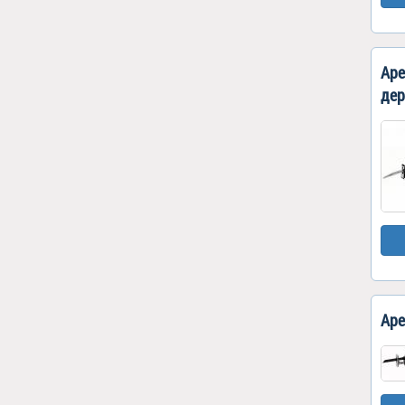
Аре
дер
Аре