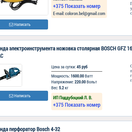
+375 Показать номер
Е-mail: coloron.bel@gmail.com
Написать
нда электроинструмента ножовка столярная BOSCH GFZ 16
AC
Цена за сутки:
45 руб
Мощность:
1600.00
Ватт
Напряжение:
220.00
Вольт
Вес:
5.2
кг
Написать
ИП Поддубоцкий Л. В.
+375 Показать номер
нда перфоратор Bosch 4-32