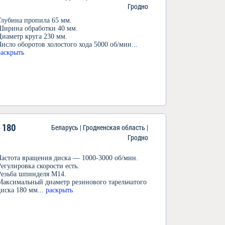
Гродно
Глубина пропила 65 мм.
Ширина обработки 40 мм.
Диаметр круга 230 мм.
Число оборотов холостого хода 5000 об/мин
...
раскрыть
 180
Беларусь | Гродненская область |
Гродно
Частота вращения диска — 1000-3000 об/мин.
Регулировка скорости есть.
Резьба шпинделя M14.
Максимальный диаметр резинового тарельчатого
диска 180 мм
... раскрыть