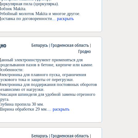
Циркулярная пила (циркулярка).
Лобзик Makita.
Отбойный молоток Makita и многое другое.
Доставка по договоренности
... раскрыть
дно
Беларусь | Гродненская область |
Гродно
Данный электроинструмент применяться для
проделывания пазов в бетоне, кирпиче или камне.
Особенности:
Электроника для плавного пуска, ограничения
пускового тока и защиты от перегрузки.
Электроника для поддержания постоянных оборотов
независимо от нагрузки.
Фиксация шпинделя для удобной замены отрезного
круга.
Глубина пропила 30 мм.
Ширина обработки 29 мм.
... раскрыть
Беларусь | Гродненская область |