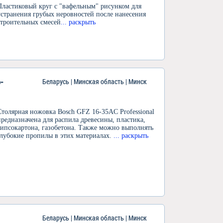
Пластиковый круг с "вафельным" рисунком для
устранения грубых неровностей после нанесения
строительных смесей
... раскрыть
-
Беларусь | Минская область | Минск
Столярная ножовка Bosch GFZ 16-35AC Professional
предназначена для распила древесины, пластика,
гипсокартона, газобетона. Также можно выполнять
глубокие пропилы в этих материалах.
... раскрыть
Беларусь | Минская область | Минск