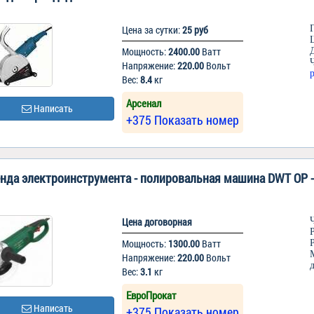
Цена за сутки:
25 руб
Мощность:
2400.00
Ватт
Напряжение:
220.00
Вольт
Вес:
8.4
кг
Арсенал
Написать
+375 Показать номер
нда электроинструмента - полировальная машина DWT OP -
Цена договорная
Мощность:
1300.00
Ватт
Напряжение:
220.00
Вольт
Вес:
3.1
кг
ЕвроПрокат
Написать
+375 Показать номер