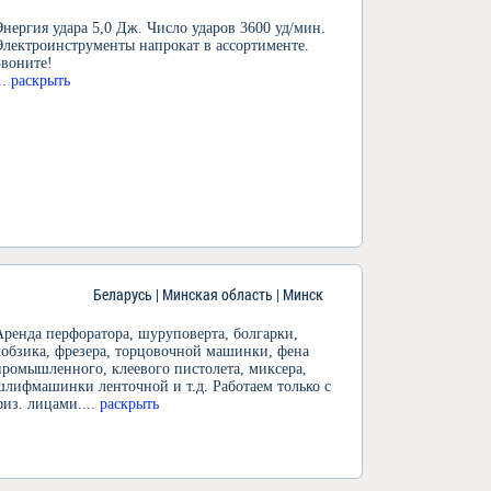
Энергия удара 5,0 Дж. Число ударов 3600 уд/мин.
Электроинструменты напрокат в ассортименте.
Звоните!
... раскрыть
Беларусь | Минская область | Минск
Аренда перфоратора, шуруповерта, болгарки,
лобзика, фрезера, торцовочной машинки, фена
промышленного, клеевого пистолета, миксера,
шлифмашинки ленточной и т.д. Работаем только с
физ. лицами.
... раскрыть