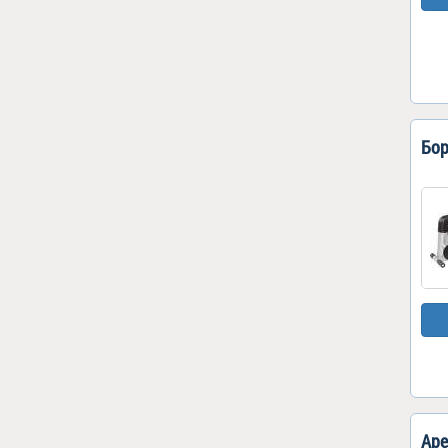
Бор
Аре