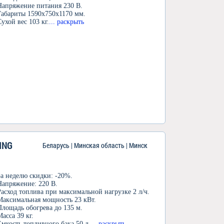
Напряжение питания 230 В.
Габариты 1590x750x1170 мм.
Сухой вес 103 кг.
... раскрыть
ING
Беларусь | Минская область | Минск
За неделю скидки: -20%.
Напряжение: 220 В.
Расход топлива при максимальной нагрузке 2 л/ч.
Максимальная мощность 23 кВт.
Площадь обогрева до 135 м.
Масса 39 кг.
Емкость топливного бака 50 л.
... раскрыть