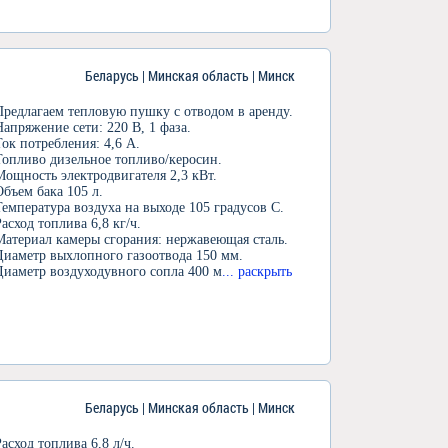
Беларусь | Минская область | Минск
Предлагаем тепловую пушку с отводом в аренду.
Напряжение сети: 220 В, 1 фаза.
Ток потребления: 4,6 А.
Топливо дизельное топливо/керосин.
Мощность электродвигателя 2,3 кВт.
Объем бака 105 л.
Температура воздуха на выходе 105 градусов С.
Расход топлива 6,8 кг/ч.
Материал камеры сгорания: нержавеющая сталь.
Диаметр выхлопного газоотвода 150 мм.
Диаметр воздуходувного сопла 400 м
... раскрыть
Беларусь | Минская область | Минск
Расход топлива 6,8 л/ч.