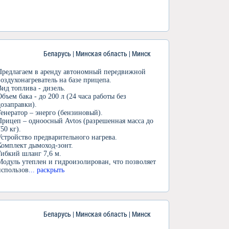
Беларусь | Минская область | Минск
Предлагаем в аренду автономный передвижной
воздухонагреватель на базе прицепа.
Вид топлива - дизель.
Объем бака - до 200 л (24 часа работы без
дозаправки).
Генератор – энерго (бензиновый).
Прицеп – одноосный Avtos (разрешенная масса до
750 кг).
Устройство предварительного нагрева.
Комплект дымоход-зонт.
Гибкий шланг 7,6 м.
Модуль утеплен и гидроизолирован, что позволяет
использов
... раскрыть
Беларусь | Минская область | Минск