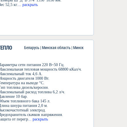
Размеры Ш*Д*В 574*1330*1030 мм.
Вес 52,5 кг.
... раскрыть
ТЕПЛО
Беларусь | Минская область | Минск
Параметры сети питания 220 В~50 Гц.
Максимальная тепловая мощность 68800 кКал/ч.
Максимальный ток 4,6 А.
Мощность двигателя 1000 Вт.
Температура на выходе °С.
Тип топлива дизель/керосин.
Максимальный расход топлива 6,2 л/ч.
Давление 10 бар.
Объем топливного бака 145 л.
Длина шнура питания 2,0 м.
Высокочастотный электрод.
Предохранитель скачков напряжения.
Защита от перегр
... раскрыть