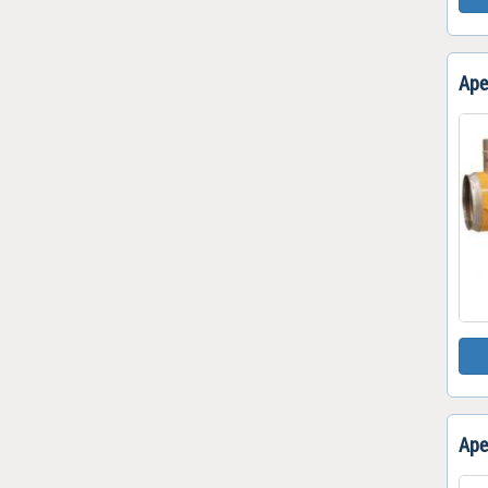
Нивелиры
Измерительные
приборы
Аре
Аре