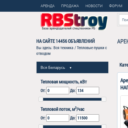
АРЕНДА
ПРОДАЖА
НОВОСТИ
ФОРУМ
АРЕ
НА САЙТЕ
14456
ОБЪЯВЛЕНИЙ
Вы здесь:
Вся техника
/
Тепловые пушки с
отводом
Кат
Вся Беларусь
▼
Аре
Тепловая мощность, кВт
НА
От:
До:
3
Тепловой поток, м
/час
От:
До: