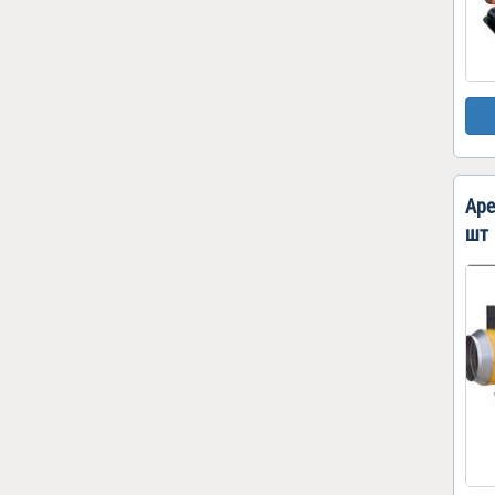
Аре
шт