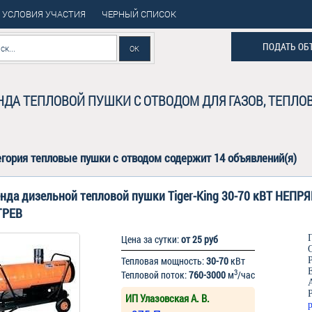
УСЛОВИЯ УЧАСТИЯ
ЧЕРНЫЙ СПИСОК
ПОДАТЬ ОБ
НДА ТЕПЛОВОЙ ПУШКИ С ОТВОДОМ ДЛЯ ГАЗОВ, ТЕПЛ
егория
тепловые пушки с отводом
содержит 14 объявлений(я)
нда дизельной тепловой пушки Tiger-King 30-70 кВТ НЕПР
ГРЕВ
Цена за сутки:
от 25 руб
Тепловая мощность:
30-70
кВт
3
Тепловой поток:
760-3000
м
/час
ИП Улазовская А. В.