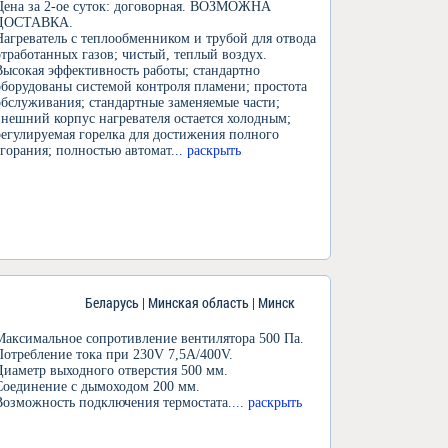
Цена за 2-ое суток: договорная. ВОЗМОЖНА
ДОСТАВКА.
Нагреватель с теплообменником и трубой для отвода
отработанных газов; чистый, теплый воздух.
Высокая эффективность работы; стандартно
оборудованы системой контроля пламени; простота
обслуживания; стандартные заменяемые части;
внешний корпус нагревателя остается холодным;
регулируемая горелка для достижения полного
сгорания; полностью автомат
... раскрыть
Беларусь | Минская область | Минск
Максимальное сопротивление вентилятора 500 Па.
Потребление тока при 230V 7,5А/400V.
Диаметр выходного отверстия 500 мм.
Соединение с дымоходом 200 мм.
Возможность подключения термостата.
... раскрыть