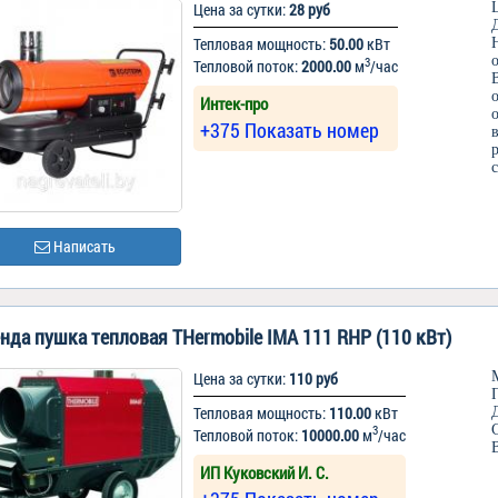
Цена за сутки:
28 руб
Тепловая мощность:
50.00
кВт
3
Тепловой поток:
2000.00
м
/час
Интек-про
+375 Показать номер
Написать
нда пушка тепловая THermobile IMA 111 RHP (110 кВт)
Цена за сутки:
110 руб
Тепловая мощность:
110.00
кВт
3
Тепловой поток:
10000.00
м
/час
ИП Куковский И. С.