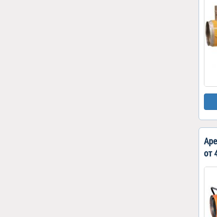
Аре
от 