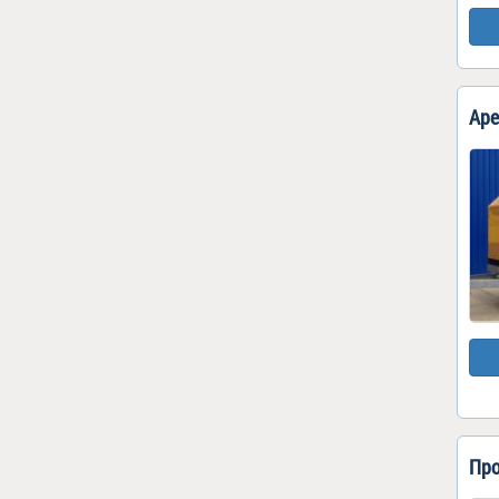
Аре
Про