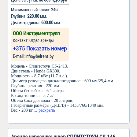
Минимальный заказ:
24ч
Глубина:
220.00
мм.
Диаметр диска:
600.00
мм.
ООО Инструментгрупп
Контакт: Отдел аренды
+375 Показать номер
Е-mail: info@belrent.by
Модель - Сплитстоун CS-2413.
Двигатель - Honda GX390.
Мощность - 8,7 кВт (11,7 л.с.).
Диаметр режущего диска/посадочное - 600 мм/25,4 мм.
Глубина резания - 220 мм.
Объем бензобака - 6,1 литра.
Расход топлива - 3,7 л/ч.
Объем бака для воды - 20 литров.
Габаритные размеры (Д/Ш/В) - 1435/760/1340 мм.
Вес - 203 кг.
... раскрыть
Аренда нарезчика швов СПЛИТСТОУН CS-146