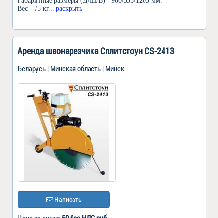
Габаритные размеры (Д/Ш/В) - 900/535/1205 мм.
Вес - 75 кг
... раскрыть
Аренда швонарезчика Сплитстоун CS-2413
Беларусь | Минская область | Минск
Написать
Цена за сутки:
50 без НДС руб