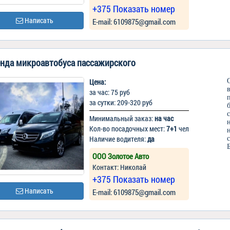
+375 Показать номер
Написать
Е-mail: 6109875@gmail.com
нда микроавтобуса пассажирского
Цена:
за час: 75 руб
за сутки: 209-320 руб
Минимальный заказ:
на час
Кол-во посадочных мест:
7+1
чел
Наличие водителя:
да
ООО Золотое Авто
Контакт: Николай
+375 Показать номер
Написать
Е-mail: 6109875@gmail.com