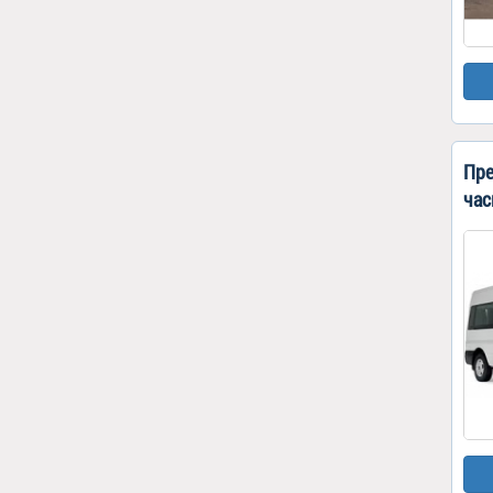
Пре
час