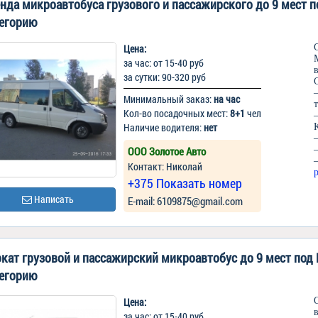
нда микроавтобуса грузового и пассажирского до 9 мест п
егорию
Цена:
за час: от 15-40 руб
за сутки: 90-320 руб
Минимальный заказ:
на час
Кол-во посадочных мест:
8+1
чел
Наличие водителя:
нет
ООО Золотое Авто
Контакт: Николай
+375 Показать номер
Написать
Е-mail: 6109875@gmail.com
кат грузовой и пассажирский микроавтобус до 9 мест под 
егорию
Цена:
за час: от 15-40 руб