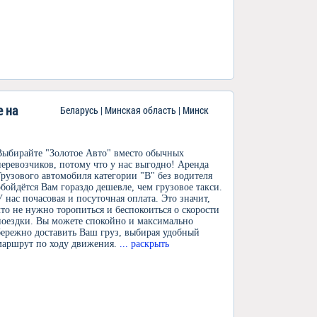
 на
Беларусь | Минская область | Минск
Выбирайте "Золотое Авто" вместо обычных
перевозчиков, потому что у нас выгодно! Аренда
Грузового автомобиля категории "В" без водителя
обойдётся Вам гораздо дешевле, чем грузовое такси.
У нас почасовая и посуточная оплата. Это значит,
что не нужно торопиться и беспокоиться о скорости
поездки. Вы можете спокойно и максимально
бережно доставить Ваш груз, выбирая удобный
маршрут по ходу движения.
... раскрыть