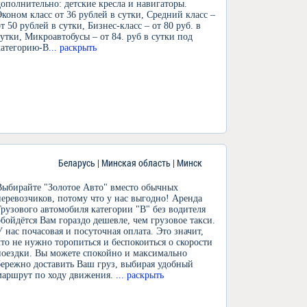
дополнительно: детские кресла и навигаторы.
Эконом класс от 36 рублей в сутки, Средний класс –
от 50 рублей в сутки, Бизнес-класс – от 80 руб. в
сутки, Микроавтобусы – от 84. руб в сутки под
категорию-В
... раскрыть
Беларусь | Минская область | Минск
Выбирайте "Золотое Авто" вместо обычных
перевозчиков, потому что у нас выгодно! Аренда
Грузового автомобиля категории "В" без водителя
обойдётся Вам гораздо дешевле, чем грузовое такси.
У нас почасовая и посуточная оплата. Это значит,
что не нужно торопиться и беспокоиться о скорости
поездки. Вы можете спокойно и максимально
бережно доставить Ваш груз, выбирая удобный
маршрут по ходу движения.
... раскрыть