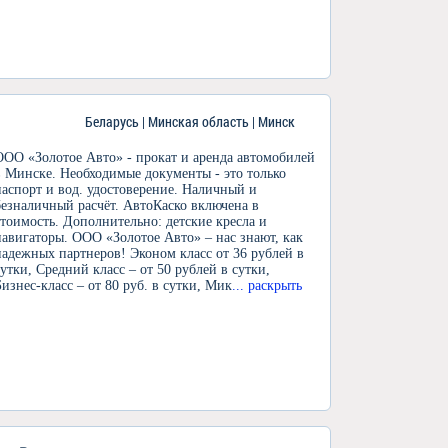
Беларусь | Минская область | Минск
ООО «Золотое Авто» - прокат и аренда автомобилей
в Минске. Необходимые документы - это только
паспорт и вод. удостоверение. Наличный и
безналичный расчёт. АвтоКаско включена в
стоимость. Дополнительно: детские кресла и
навигаторы. ООО «Золотое Авто» – нас знают, как
надежных партнеров! Эконом класс от 36 рублей в
сутки, Средний класс – от 50 рублей в сутки,
Бизнес-класс – от 80 руб. в сутки, Мик
... раскрыть