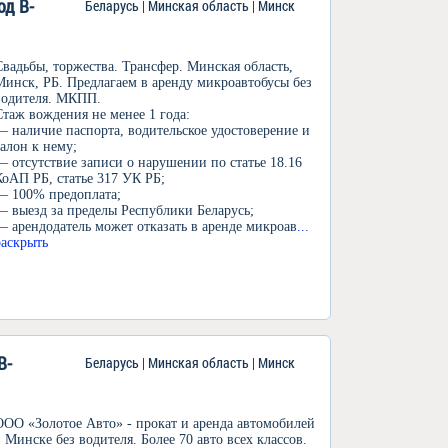
од В-
Беларусь | Минская область | Минск
Свадьбы, торжества. Трансфер. Минская область,
Минск, РБ. Предлагаем в аренду микроавтобусы без
водителя. МКПП.
Стаж вождения не менее 1 года:
— наличие паспорта, водительское удостоверение и
талон к нему;
— отсутствие записи о нарушении по статье 18.16
КоАП РБ, статье 317 УК РБ;
— 100% предоплата;
— выезд за пределы Республики Беларусь;
— арендодатель может отказать в аренде микроав
...
раскрыть
В-
Беларусь | Минская область | Минск
ООО «Золотое Авто» - прокат и аренда автомобилей
в Минске без водителя. Более 70 авто всех классов.