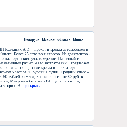
Беларусь | Минская область | Минск
ИП Каледник А.И. - прокат и аренда автомобилей в
Минске. Более 25 авто всех классов. Из документов -
это паспорт и вод. удостоверение. Наличный и
безналичный расчёт. Авто застрахованы. Предлагаем
дополнительно: детские кресла и навигаторы.
Эконом класс от 36 рублей в сутки, Средний класс –
от 50 рублей в сутки, Бизнес-класс – от 80 руб. в
сутки, Микроавтобусы – от 84. руб в сутки под
категорию-В
... раскрыть