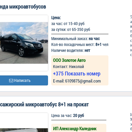
нда микроавтобусов
Цена:
за час: от 15-40 руб
за сутки: от 65-350 руб
Минимальный заказ:
на час
Кол-во посадочных мест:
8+1
чел
Наличие водителя:
нет
ООО Золотое Авто
Контакт: Николай
+375 Показать номер
Написать
Е-mail: 6109875@gmail.com
сажирский микроавтобус 8+1 на прокат
Цена за час:
20 руб
ИП Александр Каледник