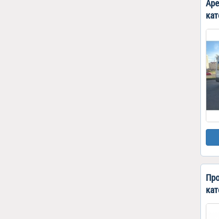
Аре
кат
Про
кат