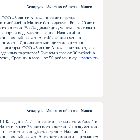
Беларусь | Минская область | Минск
5.ООО «Золотое Авто» - прокат и аренда
автомобилей в Минске без водителя. Более 20 авто
всех классов. Необходимые документы - это только
паспорт и вод. удостоверение. Наличный и
безналичный расчёт. АвтоКаско включена в
стоимость. Дополнительно: детские кресла и
навигаторы. ООО «Золотое Авто» – нас знают, как
надежных партнеров! Эконом класс от 36 рублей в
сутки, Средний класс – от 50 рублей в су
... раскрыть
Беларусь | Минская область | Минск
ИП Каледник А.И. - прокат и аренда автомобилей в
Минске. Более 25 авто всех классов. Из документов -
это паспорт и вод. удостоверение. Наличный и
безналичный расчёт. Авто застрахованы. Предлагаем