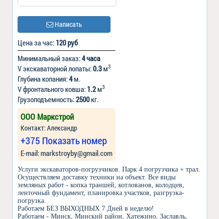
Написать
Цена за час:
120 руб
Минимальный заказ:
4 часа
3
V экскаваторной лопаты:
0.3
м
Глубина копания:
4
м.
3
V фронтального ковша:
1.2
м
Грузоподъемность:
2500
кг.
ООО Маркстрой
Контакт: Александр
+375 Показать номер
Е-mail: markstroyby@gmail.com
Услуги экскаваторов-погрузчиков. Парк 4 погрузчика + трал.
Осуществляем доставку техники на объект. Все виды
земляных работ - копка траншей, котлованов, колодцев,
ленточный фундамент, планировка участков, разгрузка-
погрузка.
Работаем БЕЗ ВЫХОДНЫХ 7 Дней в неделю!
Работаем - Минск, Минский район, Хатежино, Заславль,