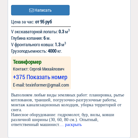
Написать
Цена за час:
от 95 руб
3
V экскаваторной лопаты:
0.3
м
Глубина копания:
6
м.
3
V фронтального ковша:
1.3
м
Грузоподъемность:
4000
кг.
Техинформер
Контакт: Сергей Михайлович
+375 Показать номер
Е-mail: texinformer@gmail.com
Выполняем любые виды земляных работ: планировка, рытье
котлованов, траншей, погрузочно-разгрузочные работы,
монтаж канализационных колодцев, уборка территорий от
снега.
Навесное оборудование: гидромолот, бур, вилы, ковши
различной ширины (30, 60, 80 см.). Опытный,
ответственный машинист.
... раскрыть