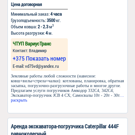
Цена договорная
Минимальный заказ:
4 часа
Грузоподъемность:
3500
кг.
3
Объем ковша:
2 - 2.3
м
Высота разгрузки:
4
м.
ЧТУП ВариусТранс
Контакт: Владимир
+375 Показать номер
Е-mail: vd75vd@yandex.ru
Земляные работы любой сложности (навесное:
ковш+вилы+стрела+чалки): котлованы, планировка, обратная
засыпка, погрузочно-разгрузочные работы и многое другое.
Предлагаем услуги погрузчиков Амкодор 332С4, 342С4;
Экскаватор-погрузчик JCB 4 CX; Самосвалы 10т - 20т - 30т.
...
раскрыть
Аренда экскаватора-погрузчика Caterpillar 444F
равноколесный