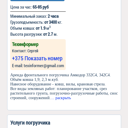
Цена за час:
65-85 руб
Минимальный заказ:
2 часа
Грузоподъемность:
от 3400
кг.
3
Объем ковша:
от 1.9
м
Высота разгрузки:
от 2.7
м.
Техинформер
Контакт: Сергей
+375 Показать номер
Е-mail: texinformer@gmail.com
Аренда фронтального погрузчика Амкодор 332С4, 342С4.
Объём ковша 1,9; 2,3 м.куб.
Навесное оборудование - ковш, вилы, крановая стрела.
Все виды земляных работ: планирование участков, срез
растительного грунта, погрузочно-разгрузочные работы, снос
строений, сооружений.
... раскрыть
Услуги погрузчика