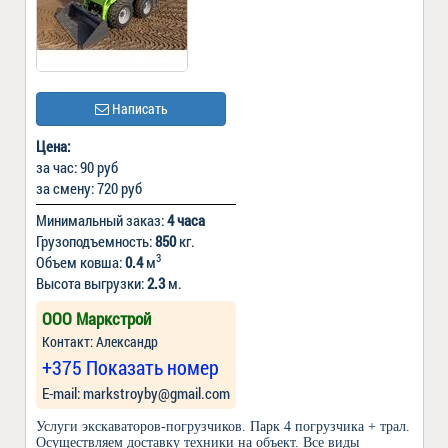
Написать
Цена:
за час: 90 руб
за смену: 720 руб
Минимальный заказ:
4 часа
Грузоподъемность:
850
кг.
3
Объем ковша:
0.4
м
Высота выгрузки:
2.3
м.
ООО Маркстрой
Контакт: Александр
+375 Показать номер
Е-mail: markstroyby@gmail.com
Услуги экскаваторов-погрузчиков. Парк 4 погрузчика + трал.
Осуществляем доставку техники на объект. Все виды