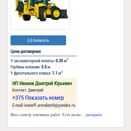
Написать
Цена договорная
3
V экскаваторной лопаты:
0.35
м
Глубина копания:
5.5
м.
3
V фронтального ковша:
1.1
м
ИП Иванов Дмитрий Юрьевич
Контакт: Дмитрий
+375 Показать номер
Е-mail: ivanoff.arendateh@yandex.ru
Весь спектр земляных работ. Есть вилы.
... раскрыть