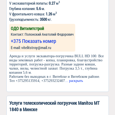
3
V экскаваторной лопаты:
0.27
м
Глубина копания:
5.6
м.
3
V фронтального ковша:
1.26
м
Грузоподъемность:
3500
кг.
ОДО Витэлитстрой
Контакт: Полонский Анатолий Федорович
+375 Показать номер
Е-mail: vitelitstroy@mail.ru
Аренда и услуги экскаватора-погрузчика BULL HD 100. Все
виды земляных работ - копка, планировка, благоустройство
территорий, погрузка-разгрузка. Разные задние ковши,
чалки, вилы, челюстной захват. Погрузка 3,5 т., глубина
копания 5,6 м.
Работаем без выходных в г. Витебске и Витебском районе.
Тел +375295135914, +375293232407
... раскрыть
Услуги телескопический погрузчик Manitou MT
1840 в Минске