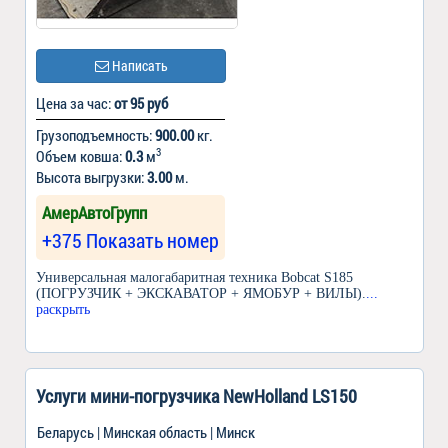
Написать
Цена за час:
от 95 руб
Грузоподъемность:
900.00
кг.
3
Объем ковша:
0.3
м
Высота выгрузки:
3.00
м.
АмерАвтоГрупп
+375 Показать номер
Универсальная малогабаритная техника Bobcat S185
(ПОГРУЗЧИК + ЭКСКАВАТОР + ЯМОБУР + ВИЛЫ).
...
раскрыть
Услуги мини-погрузчика NewHolland LS150
Беларусь | Минская область | Минск